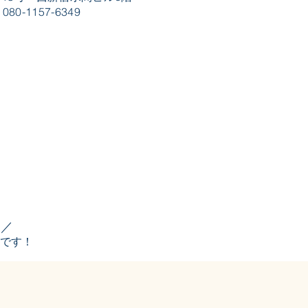
080-1157-6349
。／
です！​