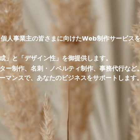
！ 製作費 ￥２００，０００
（税込）
ページを、手の届く価格で。
企業・個人事業主の皆さまに向けたWeb制作サービス
成」と「デザイン性」を御提供します。
ター制作、名刺・ノベルティ制作、事務代行など
フォーマンスで、あなたのビジネスをサポートします