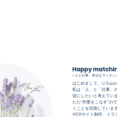
​a b o u t m e
Happy matchin
- 人と仕事、幸せなマッチング
​はじめまして、U.Sup
私は「人」と「仕事」
切にしたいと考えてい
ただ“作業をこなす”の
くことを目指していま
WEBサイト制作、イラ