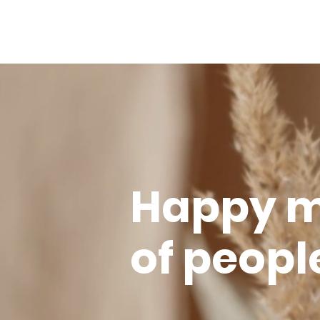
Happy m
of peopl