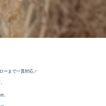
ォローまで一貫対応／
す。
制作。