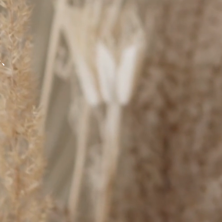
～ ／
を、
。
。