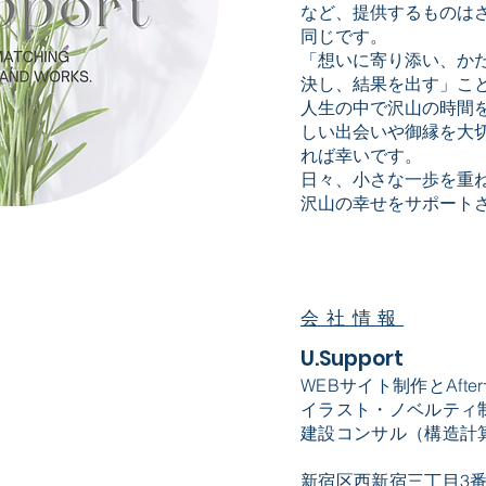
など、提供するものは
同じです。
「想いに寄り添い、か
決し、結果を出す」こ
人生の中で沢山の時間を
しい出会いや御縁を大
れば幸いです。
日々、小さな一歩を重ね
沢山の幸せをサポート
会社情報
​U.Support
WEBサイト制作とAft
イラスト・ノベルティ
建設コンサル（構造計
新宿区西新宿三丁目3番