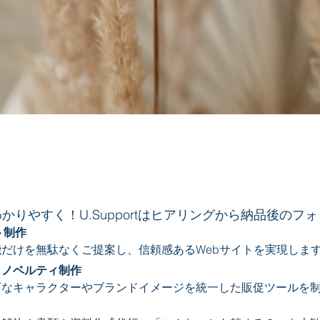
​s e r v i c e
かりやすく！U.Supportはヒアリングから納品後のフ
ト制作
だけを無駄なくご提案し、信頼感あるWebサイトを実現しま
、ノベルティ制作
なキャラクターやブランドイメージを統一した販促ツールを