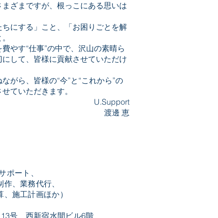
さまざまですが、根っこにある思いは
たちにする」こと、「お困りごとを解
と。
費やす“仕事”の中で、沢山の素晴ら
切にして、皆様に貢献させていただけ
ながら、皆様の“今”と“これから”の
させていただきます。
U.Support
渡邊 恵
erサポート、
制作、業務代行、
算、施工計画ほか）
13号 西新宿水間ビル6階